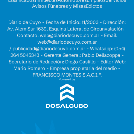
Clasificados
Inmuebles
Automotores
Empleos
Servicios
Avisos Fúnebres y Misas
Edictos
Diario de Cuyo - Fecha de Inicio: 11/2003 - Dirección:
Av. Alem Sur 1639. Esquina Lateral de Circunvalación -
Contacto:
web@diariodecuyo.com.ar
- Email:
web@diariodecuyo.com.ar
/
publicidad@diariodecuyo.com.ar
-
Whatsapp: (054)
264 5045343 - Gerente General: Pablo Dellazoppa -
Secretario de Redacción: Diego Castillo - Editor Web:
Mario Romero - Empresa propietaria del medio -
FRANCISCO MONTES S.A.C.I.F.