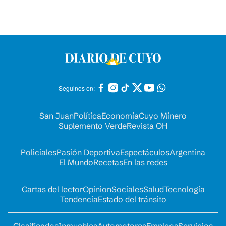
Seguinos en:
San Juan
Política
Economía
Cuyo Minero
Suplemento Verde
Revista OH
Policiales
Pasión Deportiva
Espectáculos
Argentina
El Mundo
Recetas
En las redes
Cartas del lector
Opinion
Sociales
Salud
Tecnología
Tendencia
Estado del tránsito