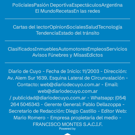
Policiales
Pasión Deportiva
Espectáculos
Argentina
El Mundo
Recetas
En las redes
Cartas del lector
Opinion
Sociales
Salud
Tecnología
Tendencia
Estado del tránsito
Clasificados
Inmuebles
Automotores
Empleos
Servicios
Avisos Fúnebres y Misas
Edictos
Diario de Cuyo - Fecha de Inicio: 11/2003 - Dirección:
Av. Alem Sur 1639. Esquina Lateral de Circunvalación -
Contacto:
web@diariodecuyo.com.ar
- Email:
web@diariodecuyo.com.ar
/
publicidad@diariodecuyo.com.ar
-
Whatsapp: (054)
264 5045343 - Gerente General: Pablo Dellazoppa -
Secretario de Redacción: Diego Castillo - Editor Web:
Mario Romero - Empresa propietaria del medio -
FRANCISCO MONTES S.A.C.I.F.