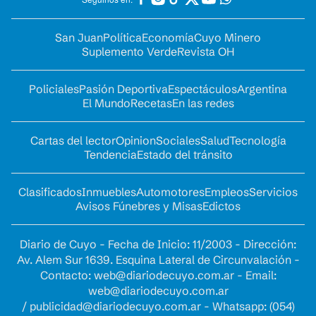
San Juan
Política
Economía
Cuyo Minero
Suplemento Verde
Revista OH
Policiales
Pasión Deportiva
Espectáculos
Argentina
El Mundo
Recetas
En las redes
Cartas del lector
Opinion
Sociales
Salud
Tecnología
Tendencia
Estado del tránsito
Clasificados
Inmuebles
Automotores
Empleos
Servicios
Avisos Fúnebres y Misas
Edictos
Diario de Cuyo - Fecha de Inicio: 11/2003 - Dirección:
Av. Alem Sur 1639. Esquina Lateral de Circunvalación -
Contacto:
web@diariodecuyo.com.ar
- Email:
web@diariodecuyo.com.ar
/
publicidad@diariodecuyo.com.ar
-
Whatsapp: (054)