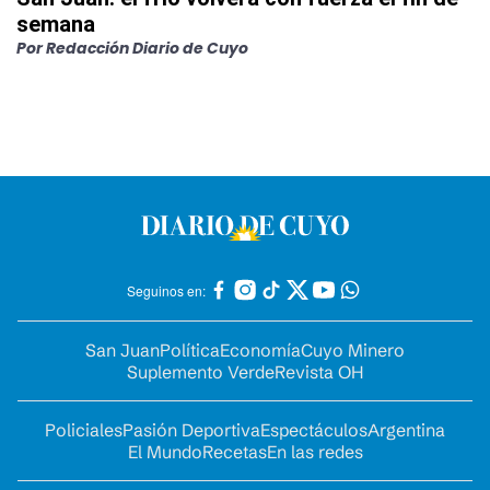
semana
Por
Redacción Diario de Cuyo
Seguinos en:
San Juan
Política
Economía
Cuyo Minero
Suplemento Verde
Revista OH
Policiales
Pasión Deportiva
Espectáculos
Argentina
El Mundo
Recetas
En las redes