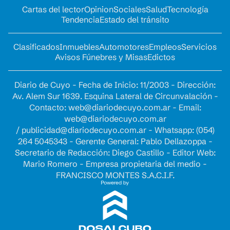
Cartas del lector
Opinion
Sociales
Salud
Tecnología
Tendencia
Estado del tránsito
Clasificados
Inmuebles
Automotores
Empleos
Servicios
Avisos Fúnebres y Misas
Edictos
Diario de Cuyo - Fecha de Inicio: 11/2003 - Dirección:
Av. Alem Sur 1639. Esquina Lateral de Circunvalación -
Contacto:
web@diariodecuyo.com.ar
- Email:
web@diariodecuyo.com.ar
/
publicidad@diariodecuyo.com.ar
-
Whatsapp: (054)
264 5045343 - Gerente General: Pablo Dellazoppa -
Secretario de Redacción: Diego Castillo - Editor Web:
Mario Romero - Empresa propietaria del medio -
FRANCISCO MONTES S.A.C.I.F.