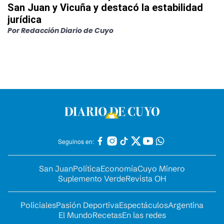
San Juan y Vicuña y destacó la estabilidad
jurídica
Por
Redacción Diario de Cuyo
Seguinos en:
San Juan
Política
Economía
Cuyo Minero
Suplemento Verde
Revista OH
Policiales
Pasión Deportiva
Espectáculos
Argentina
El Mundo
Recetas
En las redes