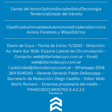
Cartas del lector
Opinion
Sociales
Salud
Tecnología
Tendencia
Estado del tránsito
Clasificados
Inmuebles
Automotores
Empleos
Servicios
Avisos Fúnebres y Misas
Edictos
Diario de Cuyo - Fecha de Inicio: 11/2003 - Dirección:
Av. Alem Sur 1639. Esquina Lateral de Circunvalación -
Contacto:
web@diariodecuyo.com.ar
- Email:
web@diariodecuyo.com.ar
/
publicidad@diariodecuyo.com.ar
-
Whatsapp: (054)
264 5045343 - Gerente General: Pablo Dellazoppa -
Secretario de Redacción: Diego Castillo - Editor Web:
Mario Romero - Empresa propietaria del medio -
FRANCISCO MONTES S.A.C.I.F.