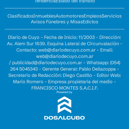
Tendencia
Estado del tránsito
Clasificados
Inmuebles
Automotores
Empleos
Servicios
Avisos Fúnebres y Misas
Edictos
Diario de Cuyo - Fecha de Inicio: 11/2003 - Dirección:
Av. Alem Sur 1639. Esquina Lateral de Circunvalación -
Contacto:
web@diariodecuyo.com.ar
- Email:
web@diariodecuyo.com.ar
/
publicidad@diariodecuyo.com.ar
-
Whatsapp: (054)
264 5045343 - Gerente General: Pablo Dellazoppa -
Secretario de Redacción: Diego Castillo - Editor Web:
Mario Romero - Empresa propietaria del medio -
FRANCISCO MONTES S.A.C.I.F.