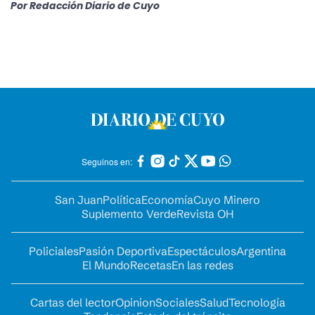
Por
Redacción Diario de Cuyo
Seguinos en:
San Juan
Política
Economía
Cuyo Minero
Suplemento Verde
Revista OH
Policiales
Pasión Deportiva
Espectáculos
Argentina
El Mundo
Recetas
En las redes
Cartas del lector
Opinion
Sociales
Salud
Tecnología