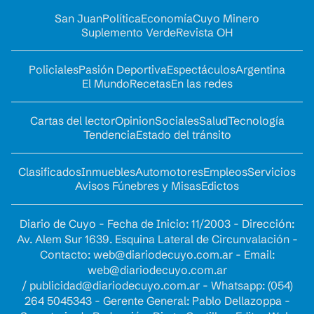
San Juan
Política
Economía
Cuyo Minero
Suplemento Verde
Revista OH
Policiales
Pasión Deportiva
Espectáculos
Argentina
El Mundo
Recetas
En las redes
Cartas del lector
Opinion
Sociales
Salud
Tecnología
Tendencia
Estado del tránsito
Clasificados
Inmuebles
Automotores
Empleos
Servicios
Avisos Fúnebres y Misas
Edictos
Diario de Cuyo - Fecha de Inicio: 11/2003 - Dirección:
Av. Alem Sur 1639. Esquina Lateral de Circunvalación -
Contacto:
web@diariodecuyo.com.ar
- Email:
web@diariodecuyo.com.ar
/
publicidad@diariodecuyo.com.ar
-
Whatsapp: (054)
264 5045343 - Gerente General: Pablo Dellazoppa -