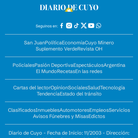
Seguinos en:
San Juan
Política
Economía
Cuyo Minero
Suplemento Verde
Revista OH
Policiales
Pasión Deportiva
Espectáculos
Argentina
El Mundo
Recetas
En las redes
Cartas del lector
Opinion
Sociales
Salud
Tecnología
Tendencia
Estado del tránsito
Clasificados
Inmuebles
Automotores
Empleos
Servicios
Avisos Fúnebres y Misas
Edictos
Diario de Cuyo - Fecha de Inicio: 11/2003 - Dirección: