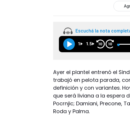
Agr
Escuchá la nota complet
1
1.5
10
10
Ayer el plantel entrenó el S
trabajó en pelota parada, c
definición y con variantes. H
que será liviana a la espera 
Pocrnjic; Damiani, Precone, Tav
Roda y Palma.