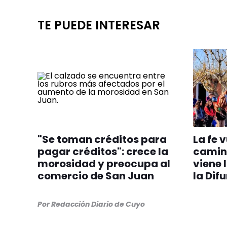
TE PUEDE INTERESAR
"Se toman créditos para
La fe 
pagar créditos": crece la
camin
morosidad y preocupa al
viene 
comercio de San Juan
la Dif
Por
Redacción Diario de Cuyo