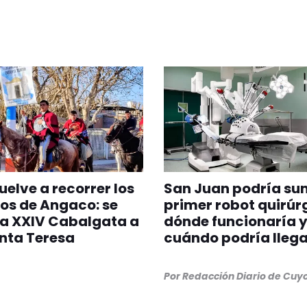
vuelve a recorrer los
San Juan podría su
os de Angaco: se
primer robot quirúr
la XXIV Cabalgata a
dónde funcionaría 
unta Teresa
cuándo podría llega
Por
Redacción Diario de Cuy