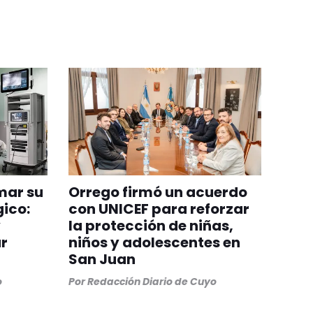
mar su
Orrego firmó un acuerdo
gico:
con UNICEF para reforzar
y
la protección de niñas,
r
niños y adolescentes en
San Juan
o
Por
Redacción Diario de Cuyo