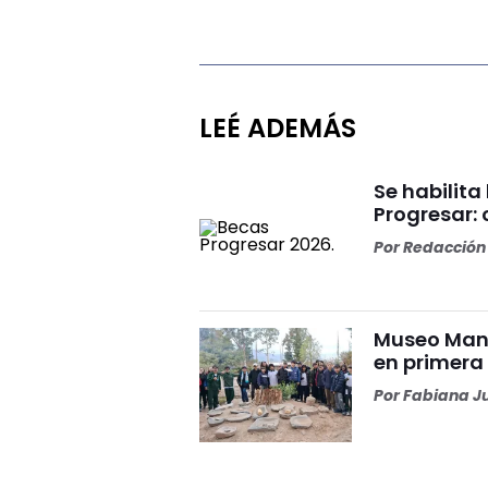
LEÉ ADEMÁS
Se habilita
Progresar:
Por
Redacción 
Museo Manz
en primera 
Por
Fabiana J