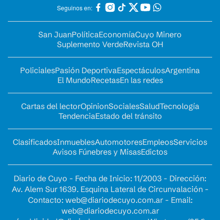
Seguinos en:
San Juan
Política
Economía
Cuyo Minero
Suplemento Verde
Revista OH
Policiales
Pasión Deportiva
Espectáculos
Argentina
El Mundo
Recetas
En las redes
Cartas del lector
Opinion
Sociales
Salud
Tecnología
Tendencia
Estado del tránsito
Clasificados
Inmuebles
Automotores
Empleos
Servicios
Avisos Fúnebres y Misas
Edictos
Diario de Cuyo - Fecha de Inicio: 11/2003 - Dirección:
Av. Alem Sur 1639. Esquina Lateral de Circunvalación -
Contacto:
web@diariodecuyo.com.ar
- Email:
web@diariodecuyo.com.ar