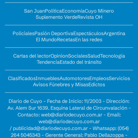
San Juan
Política
Economía
Cuyo Minero
Suplemento Verde
Revista OH
Policiales
Pasión Deportiva
Espectáculos
Argentina
El Mundo
Recetas
En las redes
Cartas del lector
Opinion
Sociales
Salud
Tecnología
Tendencia
Estado del tránsito
Clasificados
Inmuebles
Automotores
Empleos
Servicios
Avisos Fúnebres y Misas
Edictos
Diario de Cuyo - Fecha de Inicio: 11/2003 - Dirección:
Av. Alem Sur 1639. Esquina Lateral de Circunvalación -
Contacto:
web@diariodecuyo.com.ar
- Email:
web@diariodecuyo.com.ar
/
publicidad@diariodecuyo.com.ar
-
Whatsapp: (054)
264 5045343 - Gerente General: Pablo Dellazoppa -