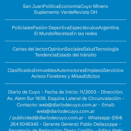
San Juan
Política
Economía
Cuyo Minero
Suplemento Verde
Revista OH
Policiales
Pasión Deportiva
Espectáculos
Argentina
El Mundo
Recetas
En las redes
Cartas del lector
Opinion
Sociales
Salud
Tecnología
Tendencia
Estado del tránsito
Clasificados
Inmuebles
Automotores
Empleos
Servicios
Avisos Fúnebres y Misas
Edictos
Diario de Cuyo - Fecha de Inicio: 11/2003 - Dirección:
Av. Alem Sur 1639. Esquina Lateral de Circunvalación -
Contacto:
web@diariodecuyo.com.ar
- Email:
web@diariodecuyo.com.ar
/
publicidad@diariodecuyo.com.ar
-
Whatsapp: (054)
264 5045343 - Gerente General: Pablo Dellazoppa -
Secretario de Redacción: Diego Castillo - Editor Web: