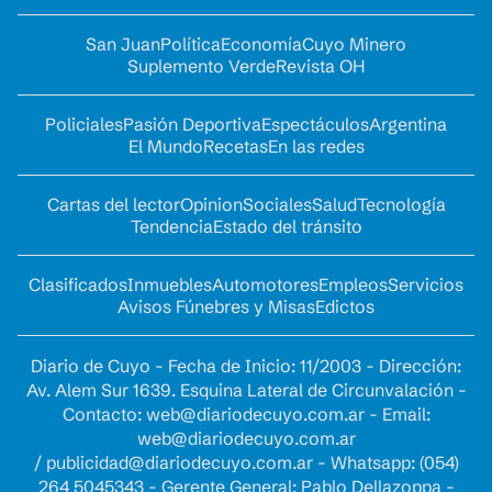
San Juan
Política
Economía
Cuyo Minero
Suplemento Verde
Revista OH
Policiales
Pasión Deportiva
Espectáculos
Argentina
El Mundo
Recetas
En las redes
Cartas del lector
Opinion
Sociales
Salud
Tecnología
Tendencia
Estado del tránsito
Clasificados
Inmuebles
Automotores
Empleos
Servicios
Avisos Fúnebres y Misas
Edictos
Diario de Cuyo - Fecha de Inicio: 11/2003 - Dirección:
Av. Alem Sur 1639. Esquina Lateral de Circunvalación -
Contacto:
web@diariodecuyo.com.ar
- Email:
web@diariodecuyo.com.ar
/
publicidad@diariodecuyo.com.ar
-
Whatsapp: (054)
264 5045343 - Gerente General: Pablo Dellazoppa -