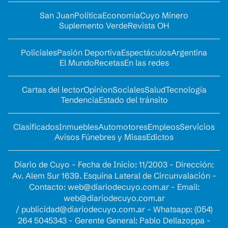
San Juan
Política
Economía
Cuyo Minero
Suplemento Verde
Revista OH
Policiales
Pasión Deportiva
Espectáculos
Argentina
El Mundo
Recetas
En las redes
Cartas del lector
Opinion
Sociales
Salud
Tecnología
Tendencia
Estado del tránsito
Clasificados
Inmuebles
Automotores
Empleos
Servicios
Avisos Fúnebres y Misas
Edictos
Diario de Cuyo - Fecha de Inicio: 11/2003 - Dirección:
Av. Alem Sur 1639. Esquina Lateral de Circunvalación -
Contacto:
web@diariodecuyo.com.ar
- Email:
web@diariodecuyo.com.ar
/
publicidad@diariodecuyo.com.ar
-
Whatsapp: (054)
264 5045343 - Gerente General: Pablo Dellazoppa -