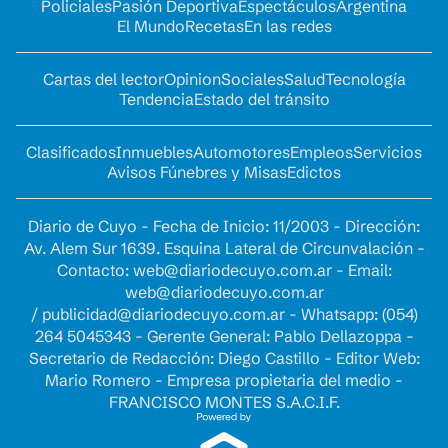
Policiales
Pasión Deportiva
Espectáculos
Argentina
El Mundo
Recetas
En las redes
Cartas del lector
Opinion
Sociales
Salud
Tecnología
Tendencia
Estado del tránsito
Clasificados
Inmuebles
Automotores
Empleos
Servicios
Avisos Fúnebres y Misas
Edictos
Diario de Cuyo - Fecha de Inicio: 11/2003 - Dirección:
Av. Alem Sur 1639. Esquina Lateral de Circunvalación -
Contacto:
web@diariodecuyo.com.ar
- Email:
web@diariodecuyo.com.ar
/
publicidad@diariodecuyo.com.ar
-
Whatsapp: (054)
264 5045343 - Gerente General: Pablo Dellazoppa -
Secretario de Redacción: Diego Castillo - Editor Web:
Mario Romero - Empresa propietaria del medio -
FRANCISCO MONTES S.A.C.I.F.