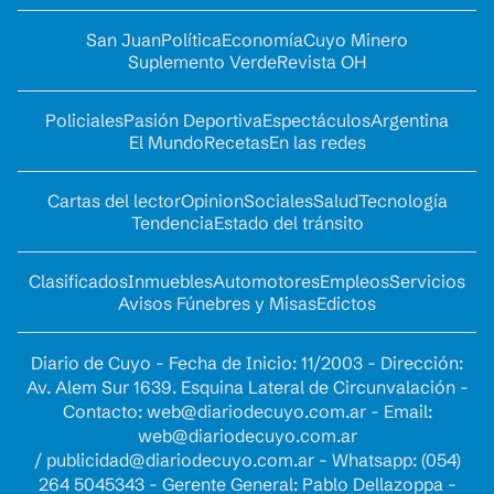
San Juan
Política
Economía
Cuyo Minero
Suplemento Verde
Revista OH
Policiales
Pasión Deportiva
Espectáculos
Argentina
El Mundo
Recetas
En las redes
Cartas del lector
Opinion
Sociales
Salud
Tecnología
Tendencia
Estado del tránsito
Clasificados
Inmuebles
Automotores
Empleos
Servicios
Avisos Fúnebres y Misas
Edictos
Diario de Cuyo - Fecha de Inicio: 11/2003 - Dirección:
Av. Alem Sur 1639. Esquina Lateral de Circunvalación -
Contacto:
web@diariodecuyo.com.ar
- Email:
web@diariodecuyo.com.ar
/
publicidad@diariodecuyo.com.ar
-
Whatsapp: (054)
264 5045343 - Gerente General: Pablo Dellazoppa -