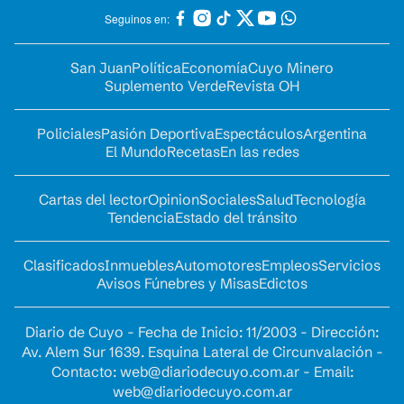
Seguinos en:
San Juan
Política
Economía
Cuyo Minero
Suplemento Verde
Revista OH
Policiales
Pasión Deportiva
Espectáculos
Argentina
El Mundo
Recetas
En las redes
Cartas del lector
Opinion
Sociales
Salud
Tecnología
Tendencia
Estado del tránsito
Clasificados
Inmuebles
Automotores
Empleos
Servicios
Avisos Fúnebres y Misas
Edictos
Diario de Cuyo - Fecha de Inicio: 11/2003 - Dirección:
Av. Alem Sur 1639. Esquina Lateral de Circunvalación -
Contacto:
web@diariodecuyo.com.ar
- Email:
web@diariodecuyo.com.ar