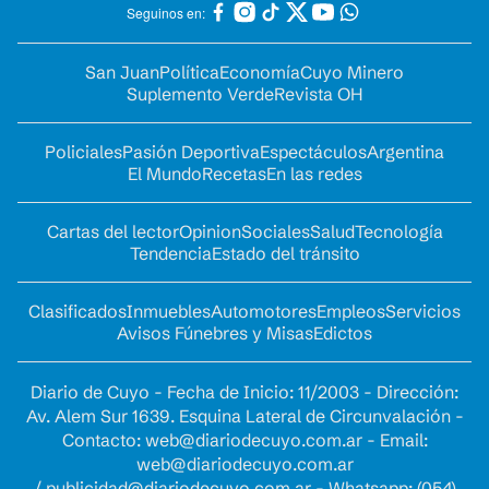
Seguinos en:
San Juan
Política
Economía
Cuyo Minero
Suplemento Verde
Revista OH
Policiales
Pasión Deportiva
Espectáculos
Argentina
El Mundo
Recetas
En las redes
Cartas del lector
Opinion
Sociales
Salud
Tecnología
Tendencia
Estado del tránsito
Clasificados
Inmuebles
Automotores
Empleos
Servicios
Avisos Fúnebres y Misas
Edictos
Diario de Cuyo - Fecha de Inicio: 11/2003 - Dirección:
Av. Alem Sur 1639. Esquina Lateral de Circunvalación -
Contacto:
web@diariodecuyo.com.ar
- Email:
web@diariodecuyo.com.ar
/
publicidad@diariodecuyo.com.ar
-
Whatsapp: (054)