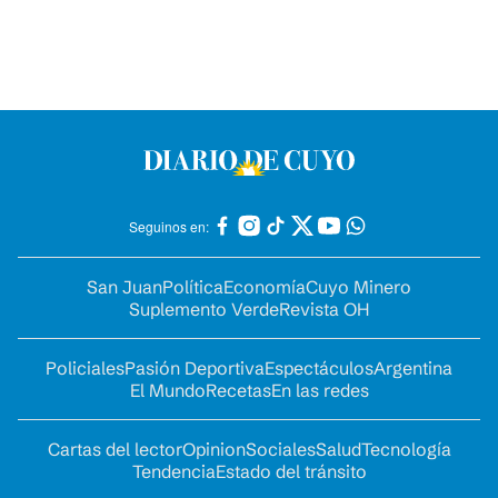
Seguinos en:
San Juan
Política
Economía
Cuyo Minero
Suplemento Verde
Revista OH
Policiales
Pasión Deportiva
Espectáculos
Argentina
El Mundo
Recetas
En las redes
Cartas del lector
Opinion
Sociales
Salud
Tecnología
Tendencia
Estado del tránsito