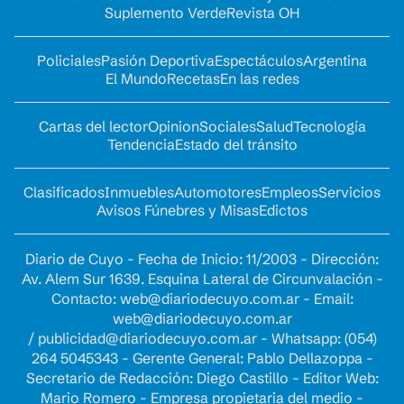
Suplemento Verde
Revista OH
Policiales
Pasión Deportiva
Espectáculos
Argentina
El Mundo
Recetas
En las redes
Cartas del lector
Opinion
Sociales
Salud
Tecnología
Tendencia
Estado del tránsito
Clasificados
Inmuebles
Automotores
Empleos
Servicios
Avisos Fúnebres y Misas
Edictos
Diario de Cuyo - Fecha de Inicio: 11/2003 - Dirección:
Av. Alem Sur 1639. Esquina Lateral de Circunvalación -
Contacto:
web@diariodecuyo.com.ar
- Email:
web@diariodecuyo.com.ar
/
publicidad@diariodecuyo.com.ar
-
Whatsapp: (054)
264 5045343 - Gerente General: Pablo Dellazoppa -
Secretario de Redacción: Diego Castillo - Editor Web:
Mario Romero - Empresa propietaria del medio -