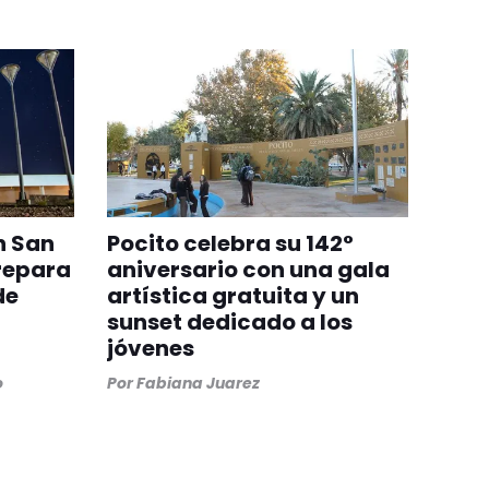
n San
Pocito celebra su 142°
repara
aniversario con una gala
de
artística gratuita y un
sunset dedicado a los
jóvenes
o
Por
Fabiana Juarez