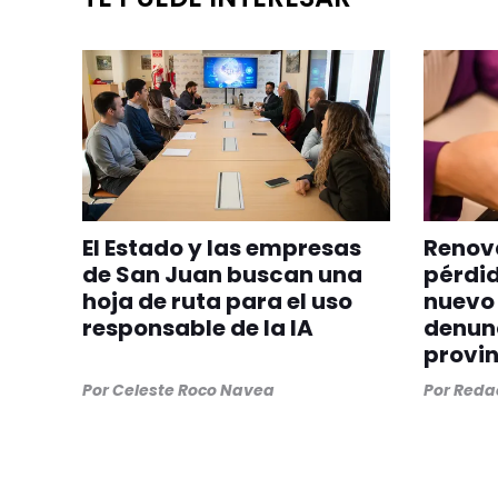
El Estado y las empresas
Renova
de San Juan buscan una
pérdid
hoja de ruta para el uso
nuevo 
responsable de la IA
denunc
provin
Por
Celeste Roco Navea
Por
Redac