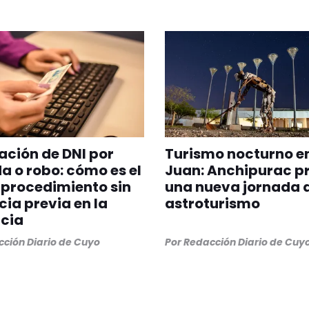
ción de DNI por
Turismo nocturno e
a o robo: cómo es el
Juan: Anchipurac p
procedimiento sin
una nueva jornada 
ia previa en la
astroturismo
cia
ción Diario de Cuyo
Por
Redacción Diario de Cuy