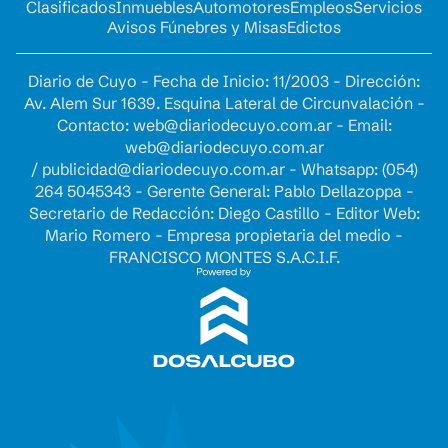
Clasificados
Inmuebles
Automotores
Empleos
Servicios
Avisos Fúnebres y Misas
Edictos
Diario de Cuyo - Fecha de Inicio: 11/2003 - Dirección:
Av. Alem Sur 1639. Esquina Lateral de Circunvalación -
Contacto:
web@diariodecuyo.com.ar
- Email:
web@diariodecuyo.com.ar
/
publicidad@diariodecuyo.com.ar
-
Whatsapp: (054)
264 5045343 - Gerente General: Pablo Dellazoppa -
Secretario de Redacción: Diego Castillo - Editor Web:
Mario Romero - Empresa propietaria del medio -
FRANCISCO MONTES S.A.C.I.F.