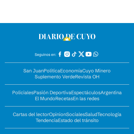
Seguinos en:
San Juan
Política
Economía
Cuyo Minero
Suplemento Verde
Revista OH
Policiales
Pasión Deportiva
Espectáculos
Argentina
El Mundo
Recetas
En las redes
Cartas del lector
Opinion
Sociales
Salud
Tecnología
Tendencia
Estado del tránsito