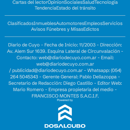
Cartas del lector
Opinion
Sociales
Salud
Tecnología
Tendencia
Estado del tránsito
Clasificados
Inmuebles
Automotores
Empleos
Servicios
Avisos Fúnebres y Misas
Edictos
Diario de Cuyo - Fecha de Inicio: 11/2003 - Dirección:
Av. Alem Sur 1639. Esquina Lateral de Circunvalación -
Contacto:
web@diariodecuyo.com.ar
- Email:
web@diariodecuyo.com.ar
/
publicidad@diariodecuyo.com.ar
-
Whatsapp: (054)
264 5045343 - Gerente General: Pablo Dellazoppa -
Secretario de Redacción: Diego Castillo - Editor Web:
Mario Romero - Empresa propietaria del medio -
FRANCISCO MONTES S.A.C.I.F.