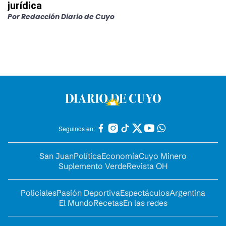
jurídica
Por
Redacción Diario de Cuyo
Seguinos en:
San Juan
Política
Economía
Cuyo Minero
Suplemento Verde
Revista OH
Policiales
Pasión Deportiva
Espectáculos
Argentina
El Mundo
Recetas
En las redes