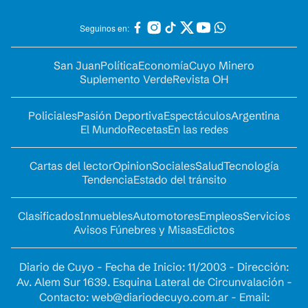
Seguinos en:
San Juan
Política
Economía
Cuyo Minero
Suplemento Verde
Revista OH
Policiales
Pasión Deportiva
Espectáculos
Argentina
El Mundo
Recetas
En las redes
Cartas del lector
Opinion
Sociales
Salud
Tecnología
Tendencia
Estado del tránsito
Clasificados
Inmuebles
Automotores
Empleos
Servicios
Avisos Fúnebres y Misas
Edictos
Diario de Cuyo - Fecha de Inicio: 11/2003 - Dirección:
Av. Alem Sur 1639. Esquina Lateral de Circunvalación -
Contacto:
web@diariodecuyo.com.ar
- Email: