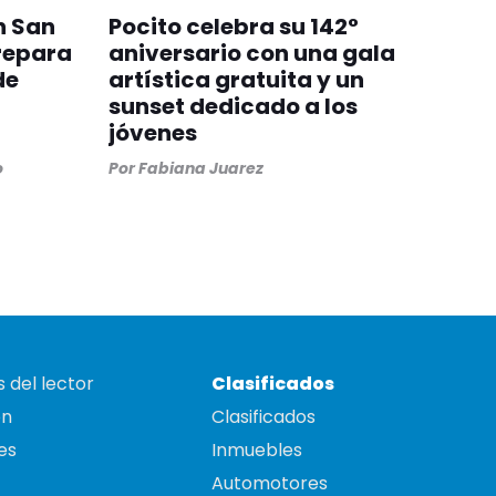
n San
Pocito celebra su 142°
repara
aniversario con una gala
de
artística gratuita y un
sunset dedicado a los
jóvenes
o
Por
Fabiana Juarez
 del lector
Clasificados
on
Clasificados
es
Inmuebles
Automotores