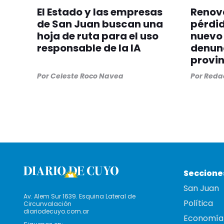
El Estado y las empresas
Renova
de San Juan buscan una
pérdid
hoja de ruta para el uso
nuevo 
responsable de la IA
denunc
provin
Por
Celeste Roco Navea
Por
Redac
Seccione
San Juan
Av. Alem Sur 1639. Esquina Lateral de
Política
Circunvalación
diariodecuyo.com.ar
Economía