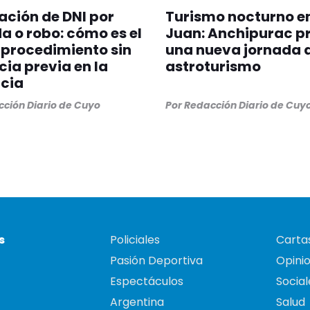
ción de DNI por
Turismo nocturno e
a o robo: cómo es el
Juan: Anchipurac p
procedimiento sin
una nueva jornada 
ia previa en la
astroturismo
cia
ción Diario de Cuyo
Por
Redacción Diario de Cuy
s
Policiales
Cartas
Pasión Deportiva
Opini
Espectáculos
Social
Argentina
Salud