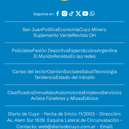
Seguinos en:
San Juan
Política
Economía
Cuyo Minero
Suplemento Verde
Revista OH
Policiales
Pasión Deportiva
Espectáculos
Argentina
El Mundo
Recetas
En las redes
Cartas del lector
Opinion
Sociales
Salud
Tecnología
Tendencia
Estado del tránsito
Clasificados
Inmuebles
Automotores
Empleos
Servicios
Avisos Fúnebres y Misas
Edictos
Diario de Cuyo - Fecha de Inicio: 11/2003 - Dirección:
Av. Alem Sur 1639. Esquina Lateral de Circunvalación -
Contacto:
web@diariodecuyo.com.ar
- Email: