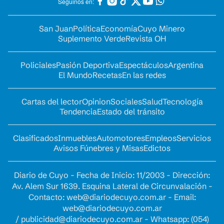
Seguinos en:
San Juan
Política
Economía
Cuyo Minero
Suplemento Verde
Revista OH
Policiales
Pasión Deportiva
Espectáculos
Argentina
El Mundo
Recetas
En las redes
Cartas del lector
Opinion
Sociales
Salud
Tecnología
Tendencia
Estado del tránsito
Clasificados
Inmuebles
Automotores
Empleos
Servicios
Avisos Fúnebres y Misas
Edictos
Diario de Cuyo - Fecha de Inicio: 11/2003 - Dirección:
Av. Alem Sur 1639. Esquina Lateral de Circunvalación -
Contacto:
web@diariodecuyo.com.ar
- Email:
web@diariodecuyo.com.ar
/
publicidad@diariodecuyo.com.ar
-
Whatsapp: (054)