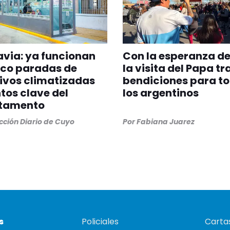
via: ya funcionan
Con la esperanza de
nco paradas de
la visita del Papa tr
ivos climatizadas
bendiciones para t
tos clave del
los argentinos
tamento
ción Diario de Cuyo
Por
Fabiana Juarez
s
Policiales
Cartas