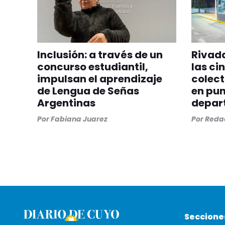
Inclusión: a través de un
Rivada
concurso estudiantil,
las ci
impulsan el aprendizaje
colect
de Lengua de Señas
en pun
Argentinas
depar
Por
Fabiana Juarez
Por
Redac
Seccione