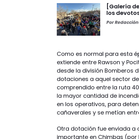
[Galería de
los devoto
Por
Redacción 
Como es normal para esta ép
extiende entre Rawson y Poci
desde la división Bomberos de
dotaciones a aquel sector de
comprendido entre la ruta 40 y
la mayor cantidad de incendi
en los operativos, para dete
cañaverales y se metían entr
Otra dotación fue enviada a 
importante en Chimbas (por B