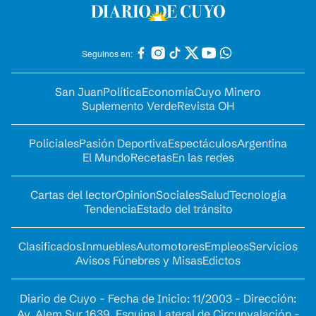
Seguinos en:
San Juan
Política
Economía
Cuyo Minero
Suplemento Verde
Revista OH
Policiales
Pasión Deportiva
Espectáculos
Argentina
El Mundo
Recetas
En las redes
Cartas del lector
Opinion
Sociales
Salud
Tecnología
Tendencia
Estado del tránsito
Clasificados
Inmuebles
Automotores
Empleos
Servicios
Avisos Fúnebres y Misas
Edictos
Diario de Cuyo - Fecha de Inicio: 11/2003 - Dirección:
Av. Alem Sur 1639. Esquina Lateral de Circunvalación -