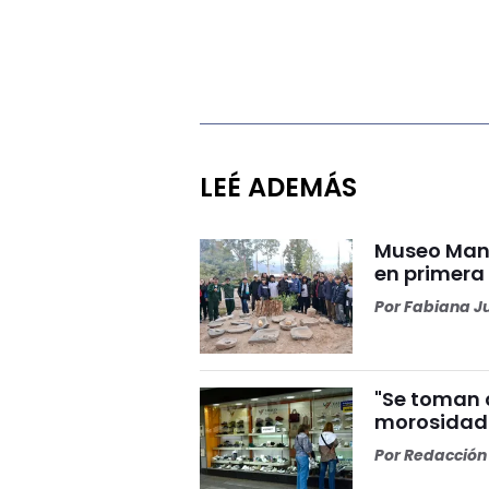
LEÉ ADEMÁS
Museo Manz
en primera 
Por
Fabiana J
"Se toman c
morosidad 
Por
Redacción 