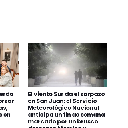
uerdo
El viento Sur da el zarpazo
orzar
en San Juan: el Servicio
as,
Meteorológico Nacional
s en
anticipa un fin de semana
marcado por un brusco