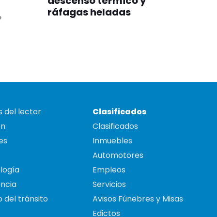
descenso térmico y
ráfagas heladas
o
 del lector
Clasificados
on
Clasificados
es
Inmuebles
Automotores
logía
Empleos
ncia
Servicios
 del tránsito
Avisos Fúnebres y Misas
Edictos