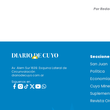
Por
Redac
Seccione
San Juan
Av. Alem Sur 1639. Esquina Lateral de
Política
Circunvalación
diariodecuyo.com.ar
Economía
Siguenos en:
Cuyo Mine
Suplemen
Revista O