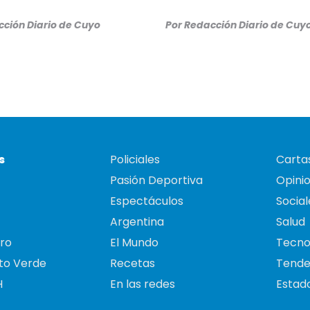
ción Diario de Cuyo
Por
Redacción Diario de Cuy
s
Policiales
Cartas
Pasión Deportiva
Opini
Espectáculos
Social
Argentina
Salud
ro
El Mundo
Tecno
to Verde
Recetas
Tende
H
En las redes
Estado