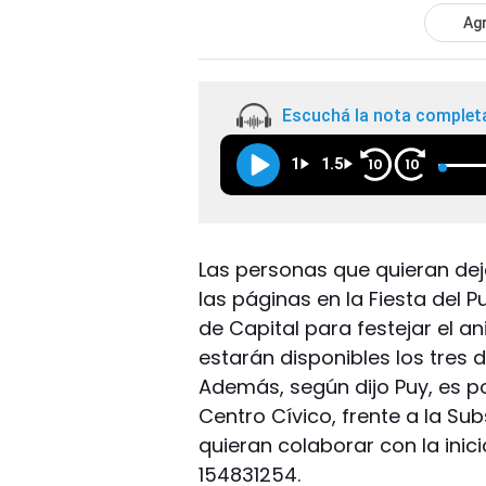
Agr
Escuchá la nota complet
1
1.5
10
10
Las personas que quieran dej
las páginas en la Fiesta del P
de Capital para festejar el a
estarán disponibles los tres dí
Además, según dijo Puy, es p
Centro Cívico, frente a la Su
quieran colaborar con la ini
154831254.