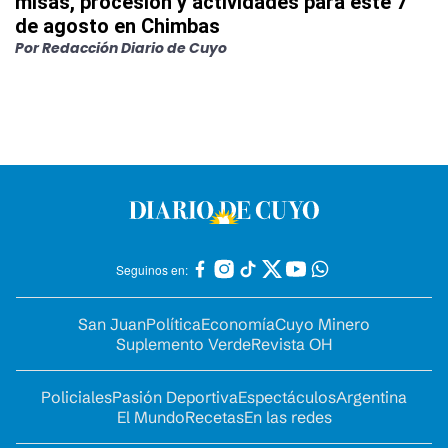
misas, procesión y actividades para este 7
de agosto en Chimbas
Por
Redacción Diario de Cuyo
Seguinos en:
San Juan
Política
Economía
Cuyo Minero
Suplemento Verde
Revista OH
Policiales
Pasión Deportiva
Espectáculos
Argentina
El Mundo
Recetas
En las redes