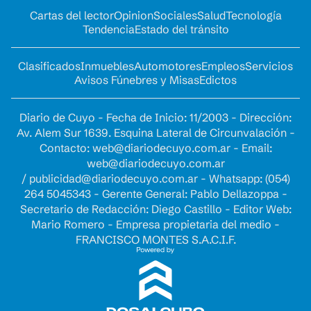
Cartas del lector
Opinion
Sociales
Salud
Tecnología
Tendencia
Estado del tránsito
Clasificados
Inmuebles
Automotores
Empleos
Servicios
Avisos Fúnebres y Misas
Edictos
Diario de Cuyo - Fecha de Inicio: 11/2003 - Dirección:
Av. Alem Sur 1639. Esquina Lateral de Circunvalación -
Contacto:
web@diariodecuyo.com.ar
- Email:
web@diariodecuyo.com.ar
/
publicidad@diariodecuyo.com.ar
-
Whatsapp: (054)
264 5045343 - Gerente General: Pablo Dellazoppa -
Secretario de Redacción: Diego Castillo - Editor Web:
Mario Romero - Empresa propietaria del medio -
FRANCISCO MONTES S.A.C.I.F.