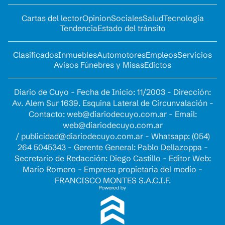
Cartas del lector
Opinion
Sociales
Salud
Tecnología
Tendencia
Estado del tránsito
Clasificados
Inmuebles
Automotores
Empleos
Servicios
Avisos Fúnebres y Misas
Edictos
Diario de Cuyo - Fecha de Inicio: 11/2003 - Dirección:
Av. Alem Sur 1639. Esquina Lateral de Circunvalación -
Contacto:
web@diariodecuyo.com.ar
- Email:
web@diariodecuyo.com.ar
/
publicidad@diariodecuyo.com.ar
-
Whatsapp: (054)
264 5045343 - Gerente General: Pablo Dellazoppa -
Secretario de Redacción: Diego Castillo - Editor Web:
Mario Romero - Empresa propietaria del medio -
FRANCISCO MONTES S.A.C.I.F.