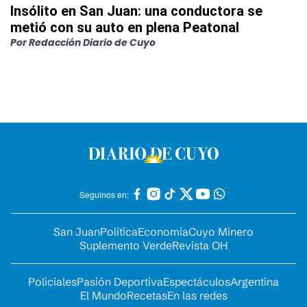
Insólito en San Juan: una conductora se
metió con su auto en plena Peatonal
Por
Redacción Diario de Cuyo
Seguinos en:
San Juan
Política
Economía
Cuyo Minero
Suplemento Verde
Revista OH
Policiales
Pasión Deportiva
Espectáculos
Argentina
El Mundo
Recetas
En las redes