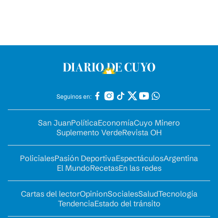
Seguinos en:
San Juan
Política
Economía
Cuyo Minero
Suplemento Verde
Revista OH
Policiales
Pasión Deportiva
Espectáculos
Argentina
El Mundo
Recetas
En las redes
Cartas del lector
Opinion
Sociales
Salud
Tecnología
Tendencia
Estado del tránsito