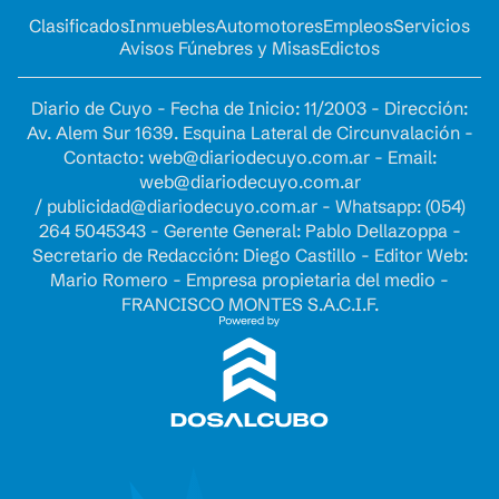
Clasificados
Inmuebles
Automotores
Empleos
Servicios
Avisos Fúnebres y Misas
Edictos
Diario de Cuyo - Fecha de Inicio: 11/2003 - Dirección:
Av. Alem Sur 1639. Esquina Lateral de Circunvalación -
Contacto:
web@diariodecuyo.com.ar
- Email:
web@diariodecuyo.com.ar
/
publicidad@diariodecuyo.com.ar
-
Whatsapp: (054)
264 5045343 - Gerente General: Pablo Dellazoppa -
Secretario de Redacción: Diego Castillo - Editor Web:
Mario Romero - Empresa propietaria del medio -
FRANCISCO MONTES S.A.C.I.F.