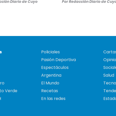
ción Diario de Cuyo
Por
Redacción Diario de Cuy
s
Policiales
Cartas
Pasión Deportiva
Opini
Espectáculos
Social
Argentina
Salud
ro
El Mundo
Tecno
to Verde
Recetas
Tende
H
En las redes
Estado