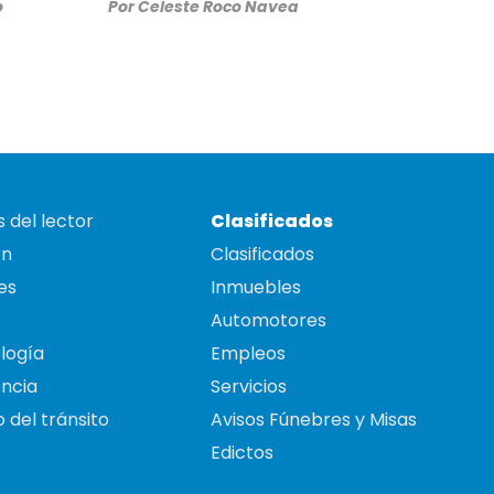
o
Por
Celeste Roco Navea
 del lector
Clasificados
on
Clasificados
es
Inmuebles
Automotores
logía
Empleos
ncia
Servicios
 del tránsito
Avisos Fúnebres y Misas
Edictos