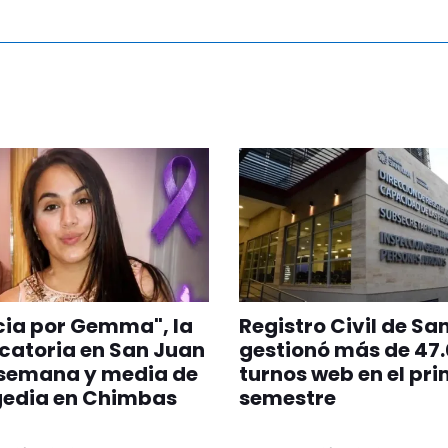
cia por Gemma", la
Registro Civil de Sa
catoria en San Juan
gestionó más de 47
 semana y media de
turnos web en el pr
gedia en Chimbas
semestre