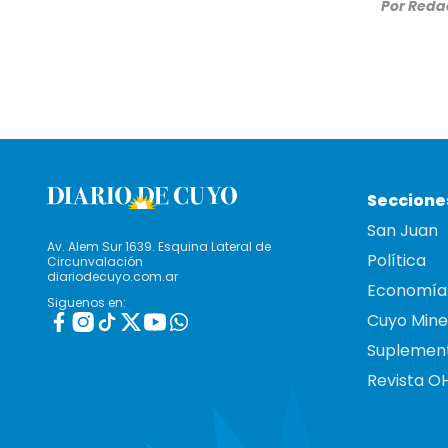
Por
Redac
Seccione
San Juan
Av. Alem Sur 1639. Esquina Lateral de
Política
Circunvalación
diariodecuyo.com.ar
Economía
Siguenos en:
Cuyo Mine
Suplemen
Revista O