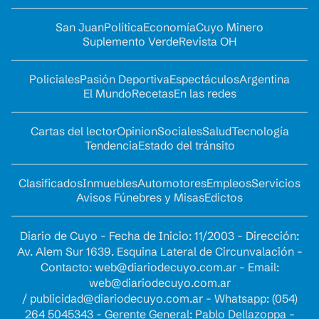
San Juan
Política
Economía
Cuyo Minero
Suplemento Verde
Revista OH
Policiales
Pasión Deportiva
Espectáculos
Argentina
El Mundo
Recetas
En las redes
Cartas del lector
Opinion
Sociales
Salud
Tecnología
Tendencia
Estado del tránsito
Clasificados
Inmuebles
Automotores
Empleos
Servicios
Avisos Fúnebres y Misas
Edictos
Diario de Cuyo - Fecha de Inicio: 11/2003 - Dirección:
Av. Alem Sur 1639. Esquina Lateral de Circunvalación -
Contacto:
web@diariodecuyo.com.ar
- Email:
web@diariodecuyo.com.ar
/
publicidad@diariodecuyo.com.ar
-
Whatsapp: (054)
264 5045343 - Gerente General: Pablo Dellazoppa -