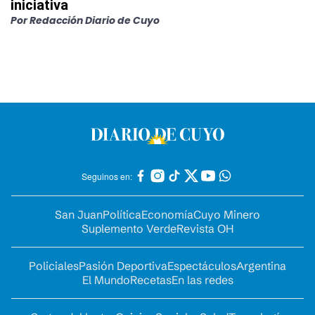
iniciativa
Por
Redacción Diario de Cuyo
Seguinos en:
San Juan
Política
Economía
Cuyo Minero
Suplemento Verde
Revista OH
Policiales
Pasión Deportiva
Espectáculos
Argentina
El Mundo
Recetas
En las redes