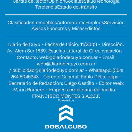
Cartas del lector
Opinion
Sociales
Salud
Tecnología
Tendencia
Estado del tránsito
Clasificados
Inmuebles
Automotores
Empleos
Servicios
Avisos Fúnebres y Misas
Edictos
Diario de Cuyo - Fecha de Inicio: 11/2003 - Dirección:
Av. Alem Sur 1639. Esquina Lateral de Circunvalación -
Contacto:
web@diariodecuyo.com.ar
- Email:
web@diariodecuyo.com.ar
/
publicidad@diariodecuyo.com.ar
-
Whatsapp: (054)
264 5045343 - Gerente General: Pablo Dellazoppa -
Secretario de Redacción: Diego Castillo - Editor Web:
Mario Romero - Empresa propietaria del medio -
FRANCISCO MONTES S.A.C.I.F.