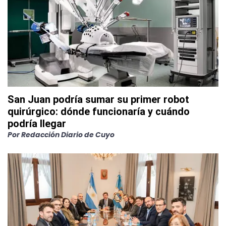
San Juan podría sumar su primer robot
quirúrgico: dónde funcionaría y cuándo
podría llegar
Por
Redacción Diario de Cuyo