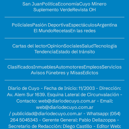
San Juan
Política
Economía
Cuyo Minero
Suplemento Verde
Revista OH
Policiales
Pasión Deportiva
Espectáculos
Argentina
El Mundo
Recetas
En las redes
Cartas del lector
Opinion
Sociales
Salud
Tecnología
Tendencia
Estado del tránsito
Clasificados
Inmuebles
Automotores
Empleos
Servicios
Avisos Fúnebres y Misas
Edictos
Diario de Cuyo - Fecha de Inicio: 11/2003 - Dirección:
Av. Alem Sur 1639. Esquina Lateral de Circunvalación -
Contacto:
web@diariodecuyo.com.ar
- Email:
web@diariodecuyo.com.ar
/
publicidad@diariodecuyo.com.ar
-
Whatsapp: (054)
264 5045343 - Gerente General: Pablo Dellazoppa -
Secretario de Redacción: Diego Castillo - Editor Web: