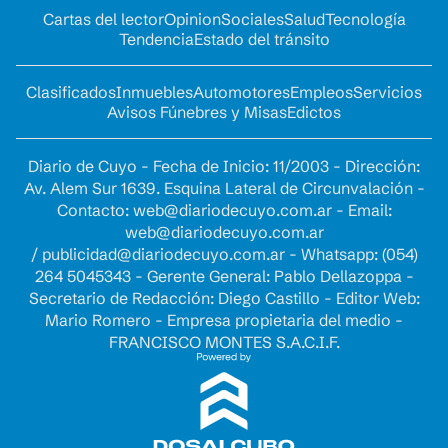
Cartas del lector
Opinion
Sociales
Salud
Tecnología
Tendencia
Estado del tránsito
Clasificados
Inmuebles
Automotores
Empleos
Servicios
Avisos Fúnebres y Misas
Edictos
Diario de Cuyo - Fecha de Inicio: 11/2003 - Dirección:
Av. Alem Sur 1639. Esquina Lateral de Circunvalación -
Contacto:
web@diariodecuyo.com.ar
- Email:
web@diariodecuyo.com.ar
/
publicidad@diariodecuyo.com.ar
-
Whatsapp: (054)
264 5045343 - Gerente General: Pablo Dellazoppa -
Secretario de Redacción: Diego Castillo - Editor Web:
Mario Romero - Empresa propietaria del medio -
FRANCISCO MONTES S.A.C.I.F.