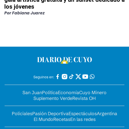
los jóvenes
Por
Fabiana Juarez
Seguinos en:
San Juan
Política
Economía
Cuyo Minero
Suplemento Verde
Revista OH
Policiales
Pasión Deportiva
Espectáculos
Argentina
El Mundo
Recetas
En las redes