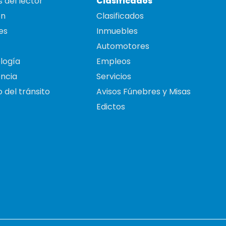
 del lector
Clasificados
on
Clasificados
es
Inmuebles
Automotores
logía
Empleos
ncia
Servicios
 del tránsito
Avisos Fúnebres y Misas
Edictos