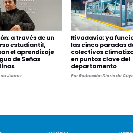
ión: a través de un
Rivadavia: ya funci
so estudiantil,
las cinco paradas d
an el aprendizaje
colectivos climatiz
ngua de Señas
en puntos clave del
tinas
departamento
na Juarez
Por
Redacción Diario de Cuy