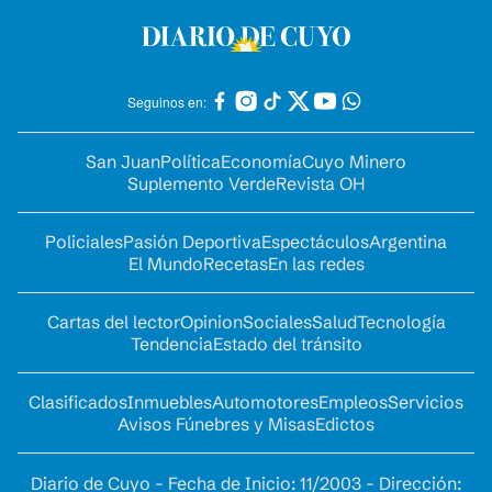
Seguinos en:
San Juan
Política
Economía
Cuyo Minero
Suplemento Verde
Revista OH
Policiales
Pasión Deportiva
Espectáculos
Argentina
El Mundo
Recetas
En las redes
Cartas del lector
Opinion
Sociales
Salud
Tecnología
Tendencia
Estado del tránsito
Clasificados
Inmuebles
Automotores
Empleos
Servicios
Avisos Fúnebres y Misas
Edictos
Diario de Cuyo - Fecha de Inicio: 11/2003 - Dirección: