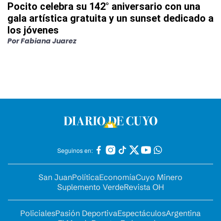
Pocito celebra su 142° aniversario con una
gala artística gratuita y un sunset dedicado a
los jóvenes
Por
Fabiana Juarez
Seguinos en:
San Juan
Política
Economía
Cuyo Minero
Suplemento Verde
Revista OH
Policiales
Pasión Deportiva
Espectáculos
Argentina