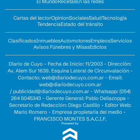
El Mundo
Recetas
En las redes
Cartas del lector
Opinion
Sociales
Salud
Tecnología
Tendencia
Estado del tránsito
Clasificados
Inmuebles
Automotores
Empleos
Servicios
Avisos Fúnebres y Misas
Edictos
Diario de Cuyo - Fecha de Inicio: 11/2003 - Dirección:
Av. Alem Sur 1639. Esquina Lateral de Circunvalación -
Contacto:
web@diariodecuyo.com.ar
- Email:
web@diariodecuyo.com.ar
/
publicidad@diariodecuyo.com.ar
-
Whatsapp: (054)
264 5045343 - Gerente General: Pablo Dellazoppa -
Secretario de Redacción: Diego Castillo - Editor Web:
Mario Romero - Empresa propietaria del medio -
FRANCISCO MONTES S.A.C.I.F.