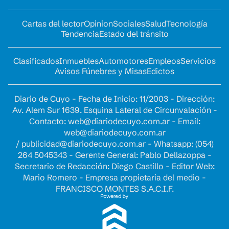
Cartas del lector
Opinion
Sociales
Salud
Tecnología
Tendencia
Estado del tránsito
Clasificados
Inmuebles
Automotores
Empleos
Servicios
Avisos Fúnebres y Misas
Edictos
Diario de Cuyo - Fecha de Inicio: 11/2003 - Dirección:
Av. Alem Sur 1639. Esquina Lateral de Circunvalación -
Contacto:
web@diariodecuyo.com.ar
- Email:
web@diariodecuyo.com.ar
/
publicidad@diariodecuyo.com.ar
-
Whatsapp: (054)
264 5045343 - Gerente General: Pablo Dellazoppa -
Secretario de Redacción: Diego Castillo - Editor Web:
Mario Romero - Empresa propietaria del medio -
FRANCISCO MONTES S.A.C.I.F.