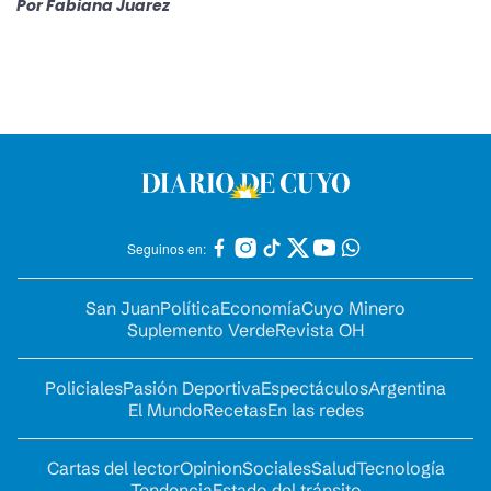
Por
Fabiana Juarez
Seguinos en:
San Juan
Política
Economía
Cuyo Minero
Suplemento Verde
Revista OH
Policiales
Pasión Deportiva
Espectáculos
Argentina
El Mundo
Recetas
En las redes
Cartas del lector
Opinion
Sociales
Salud
Tecnología
Tendencia
Estado del tránsito