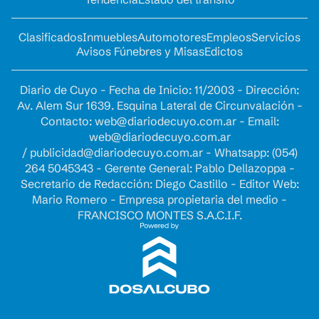
Clasificados
Inmuebles
Automotores
Empleos
Servicios
Avisos Fúnebres y Misas
Edictos
Diario de Cuyo - Fecha de Inicio: 11/2003 - Dirección:
Av. Alem Sur 1639. Esquina Lateral de Circunvalación -
Contacto:
web@diariodecuyo.com.ar
- Email:
web@diariodecuyo.com.ar
/
publicidad@diariodecuyo.com.ar
-
Whatsapp: (054)
264 5045343 - Gerente General: Pablo Dellazoppa -
Secretario de Redacción: Diego Castillo - Editor Web:
Mario Romero - Empresa propietaria del medio -
FRANCISCO MONTES S.A.C.I.F.