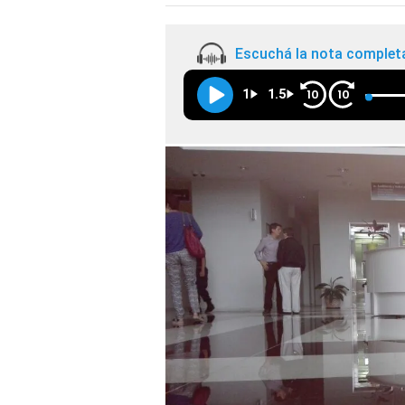
Escuchá la nota complet
1
1.5
10
10