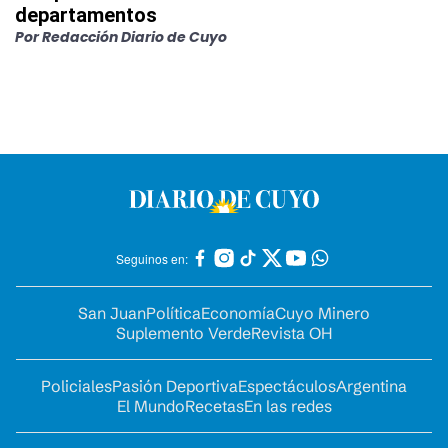
departamentos
Por
Redacción Diario de Cuyo
Seguinos en:
San Juan
Política
Economía
Cuyo Minero
Suplemento Verde
Revista OH
Policiales
Pasión Deportiva
Espectáculos
Argentina
El Mundo
Recetas
En las redes