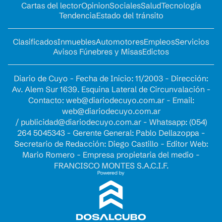
Cartas del lector
Opinion
Sociales
Salud
Tecnología
Tendencia
Estado del tránsito
Clasificados
Inmuebles
Automotores
Empleos
Servicios
Avisos Fúnebres y Misas
Edictos
Diario de Cuyo - Fecha de Inicio: 11/2003 - Dirección:
Av. Alem Sur 1639. Esquina Lateral de Circunvalación -
Contacto:
web@diariodecuyo.com.ar
- Email:
web@diariodecuyo.com.ar
/
publicidad@diariodecuyo.com.ar
-
Whatsapp: (054)
264 5045343 - Gerente General: Pablo Dellazoppa -
Secretario de Redacción: Diego Castillo - Editor Web:
Mario Romero - Empresa propietaria del medio -
FRANCISCO MONTES S.A.C.I.F.