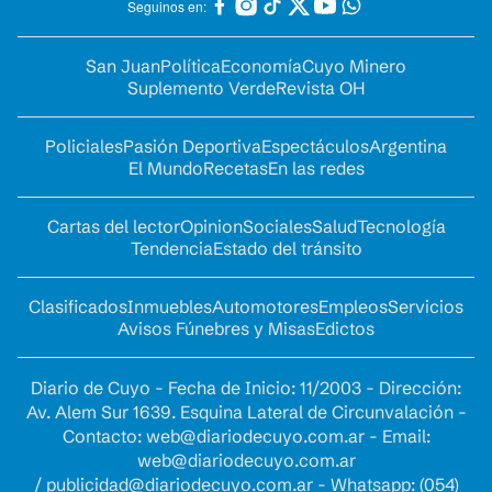
Seguinos en:
San Juan
Política
Economía
Cuyo Minero
Suplemento Verde
Revista OH
Policiales
Pasión Deportiva
Espectáculos
Argentina
El Mundo
Recetas
En las redes
Cartas del lector
Opinion
Sociales
Salud
Tecnología
Tendencia
Estado del tránsito
Clasificados
Inmuebles
Automotores
Empleos
Servicios
Avisos Fúnebres y Misas
Edictos
Diario de Cuyo - Fecha de Inicio: 11/2003 - Dirección:
Av. Alem Sur 1639. Esquina Lateral de Circunvalación -
Contacto:
web@diariodecuyo.com.ar
- Email:
web@diariodecuyo.com.ar
/
publicidad@diariodecuyo.com.ar
-
Whatsapp: (054)