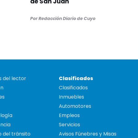
de San Juan
Por
Redacción Diario de Cuyo
 del lector
Clasificados
on
Clasificados
es
Inmuebles
Automotores
logía
Empleos
ncia
Servicios
 del tránsito
Avisos Fúnebres y Misas