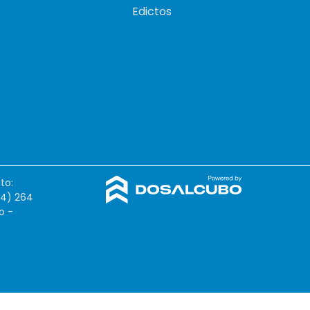
Edictos
to:
54) 264
o -