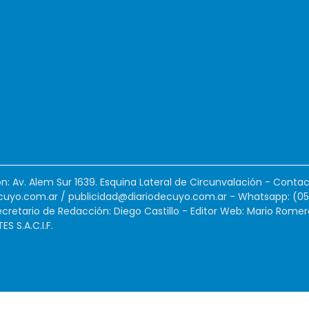
ión: Av. Alem Sur 1639. Esquina Lateral de Circunvalación - Contac
cuyo.com.ar
/
publicidad@diariodecuyo.com.ar
-
Whatsapp: (0
cretario de Redacción: Diego Castillo - Editor Web: Mario Romer
 S.A.C.I.F.