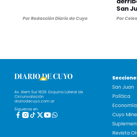
derrib
San J
Por
Redacción Diario de Cuyo
Por
Cele
Seccione
San Juan
Av. Alem Sur 1639. Esquina Lateral de
Política
Circunvalación
diariodecuyo.com.ar
Economía
Siguenos en:
Cuyo Mine
Suplemen
Revista O