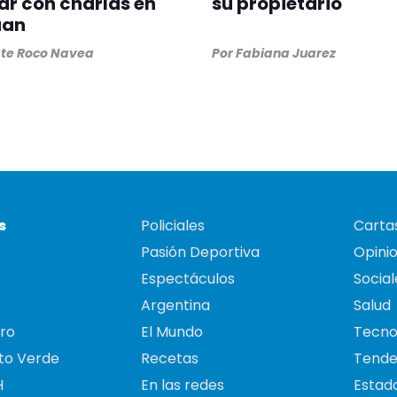
ar con charlas en
su propietario
uan
ste Roco Navea
Por
Fabiana Juarez
s
Policiales
Cartas
Pasión Deportiva
Opini
Espectáculos
Social
Argentina
Salud
ro
El Mundo
Tecno
to Verde
Recetas
Tende
H
En las redes
Estado