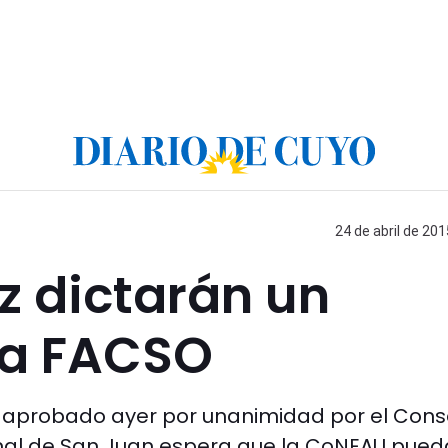
24 de abril de 201
z dictarán un
la FACSO
s aprobado ayer por unanimidad por el Cons
onal de San Juan espera que la CoNEAU pued