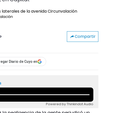
valación
Compartir
o
egar Diario de Cuyo en
a
Powered by Thinkindot Audio
ez la negligencia de la gente perjudicó un