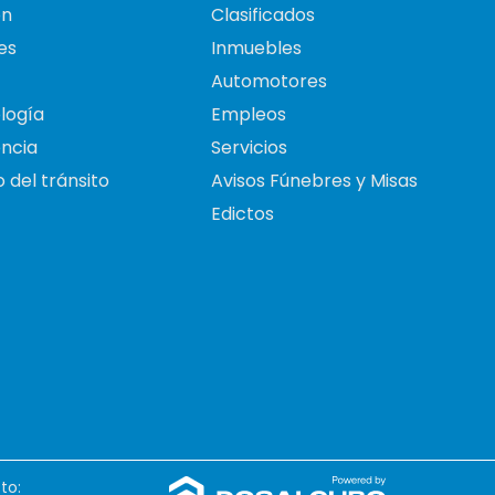
on
Clasificados
es
Inmuebles
Automotores
logía
Empleos
ncia
Servicios
 del tránsito
Avisos Fúnebres y Misas
Edictos
to: