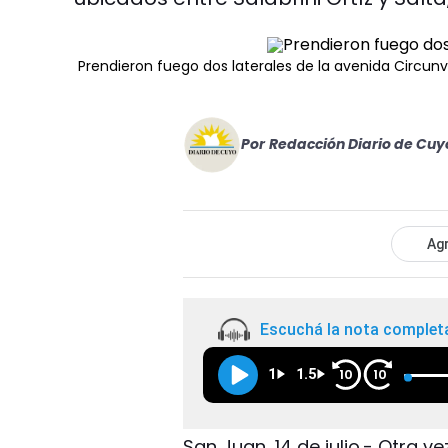
Prendieron fuego dos laterales de la avenida Circun
Por
Redacción Diario de Cuy
Agr
Escuchá la nota complet
1
1.5
10
10
San Juan, 14 de julio.- Otra v