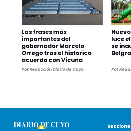
Las frases más
Nuevos
importantes del
luce el
gobernador Marcelo
se ina
Orrego tras el histórico
Belgr
acuerdo con Vicuña
Por
Redacción Diario de Cuyo
Por
Redac
Seccione