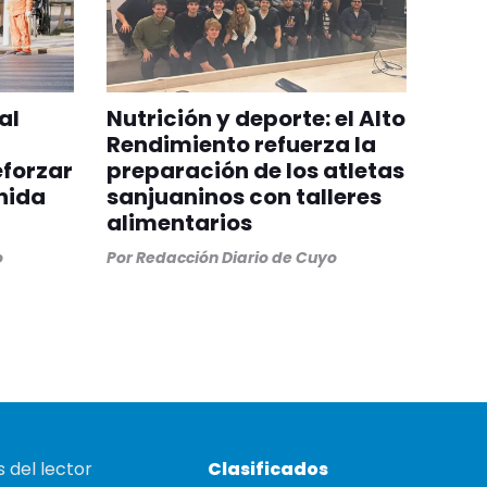
al
Nutrición y deporte: el Alto
Rendimiento refuerza la
eforzar
preparación de los atletas
nida
sanjuaninos con talleres
alimentarios
o
Por
Redacción Diario de Cuyo
 del lector
Clasificados