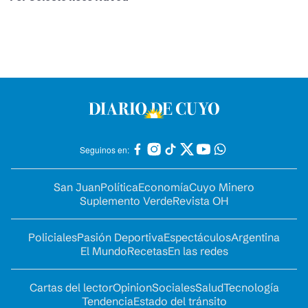
Seguinos en:
San Juan
Política
Economía
Cuyo Minero
Suplemento Verde
Revista OH
Policiales
Pasión Deportiva
Espectáculos
Argentina
El Mundo
Recetas
En las redes
Cartas del lector
Opinion
Sociales
Salud
Tecnología
Tendencia
Estado del tránsito