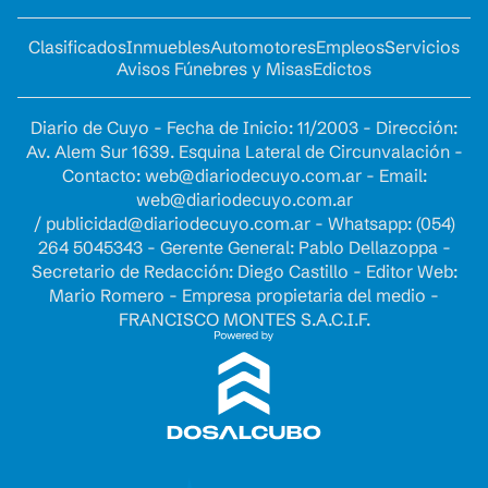
Clasificados
Inmuebles
Automotores
Empleos
Servicios
Avisos Fúnebres y Misas
Edictos
Diario de Cuyo - Fecha de Inicio: 11/2003 - Dirección:
Av. Alem Sur 1639. Esquina Lateral de Circunvalación -
Contacto:
web@diariodecuyo.com.ar
- Email:
web@diariodecuyo.com.ar
/
publicidad@diariodecuyo.com.ar
-
Whatsapp: (054)
264 5045343 - Gerente General: Pablo Dellazoppa -
Secretario de Redacción: Diego Castillo - Editor Web:
Mario Romero - Empresa propietaria del medio -
FRANCISCO MONTES S.A.C.I.F.