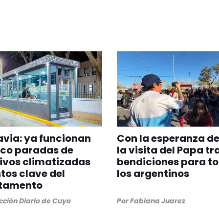
via: ya funcionan
Con la esperanza de
nco paradas de
la visita del Papa tr
ivos climatizadas
bendiciones para t
tos clave del
los argentinos
tamento
ción Diario de Cuyo
Por
Fabiana Juarez