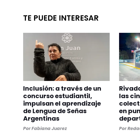
TE PUEDE INTERESAR
Inclusión: a través de un
Rivada
concurso estudiantil,
las ci
impulsan el aprendizaje
colect
de Lengua de Señas
en pun
Argentinas
depar
Por
Fabiana Juarez
Por
Redac